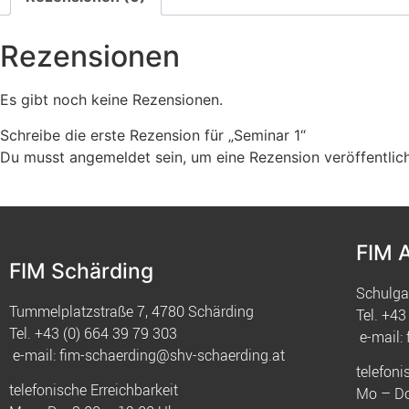
Rezensionen
Es gibt noch keine Rezensionen.
Schreibe die erste Rezension für „Seminar 1“
Du musst
angemeldet
sein, um eine Rezension veröffentlic
FIM 
FIM Schärding
Schulga
Tummelplatzstraße 7, 4780 Schärding
Tel.
+43 
Tel.
+43 (0) 664 39 79 303
e-mail:
e-mail:
fim-schaerding@shv-schaerding.at
telefoni
telefonische Erreichbarkeit
Mo – Do