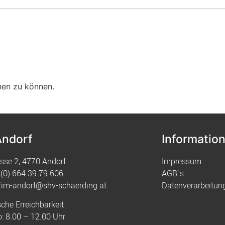
hen zu können.
Andorf
Informatio
sse 2, 4770 Andorf
Impressum
(0) 664 39 79 606
AGB`s
fim-andorf@shv-schaerding.at
Datenverarbeitun
sche Erreichbarkeit
: 8.00 – 12.00 Uhr