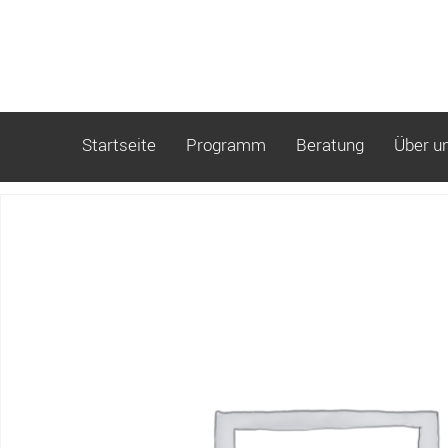
Startseite
Programm
Beratung
Über u
Start
/ Testveranstaltung