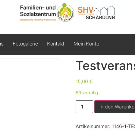
ns
Fotogalerie
Kontakt
Mein Konto
Testveran
15,00
€
50 vorrätig
In den Warenko
Artikelnummer:
1146-1-T