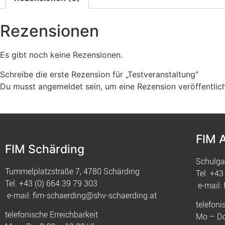
Rezensionen
Es gibt noch keine Rezensionen.
Schreibe die erste Rezension für „Testveranstaltung“
Du musst
angemeldet
sein, um eine Rezension veröffentlic
FIM 
FIM Schärding
Schulga
Tummelplatzstraße 7, 4780 Schärding
Tel.
+43 
Tel.
+43 (0) 664 39 79 303
e-mail:
e-mail:
fim-schaerding@shv-schaerding.at
telefoni
telefonische Erreichbarkeit
Mo – Do