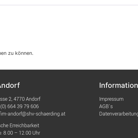
hen zu können.
Andorf
Informatio
sse 2, 4770 Andorf
Impressum
(0) 664 39 79 606
AGB`s
fim-andorf@shv-schaerding.at
Datenverarbeitun
sche Erreichbarkeit
: 8.00 – 12.00 Uhr