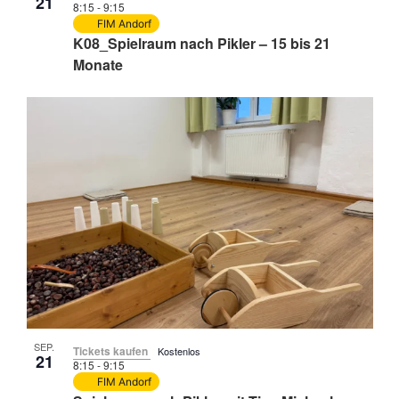
21
8:15
-
9:15
FIM Andorf
K08_Spielraum nach Pikler – 15 bis 21
Monate
SEP.
Tickets kaufen
Kostenlos
21
8:15
-
9:15
FIM Andorf