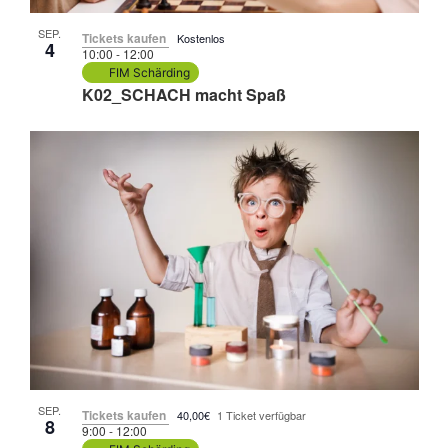
SEP.
Tickets kaufen
Kostenlos
4
10:00
-
12:00
FIM Schärding
K02_SCHACH macht Spaß
SEP.
Tickets kaufen
40,00€
1 Ticket verfügbar
8
9:00
-
12:00