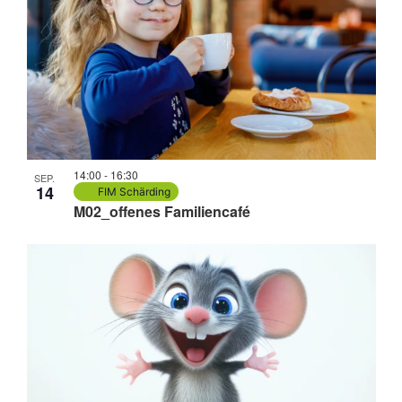
14:00
-
16:30
SEP.
14
FIM Schärding
M02_offenes Familiencafé