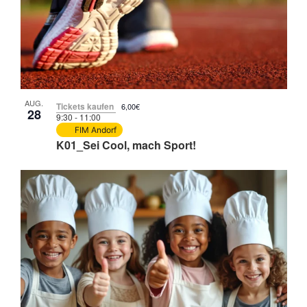
in
Photo
View
AUG.
Tickets kaufen
6,00€
28
9:30
-
11:00
FIM Andorf
K01_Sei Cool, mach Sport!