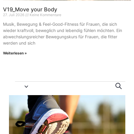
V19_Move your Body
27. Juli 2026
Keine Kommentare
Musik, Bewegung & Feel-Good-Fitness für Frauen, die sich
wieder kraftvoll, beweglich und lebendig fühlen möchten. Ein
abwechslungsreicher Bewegungskurs für Frauen, die fitter
werden und sich
Weiterlesen »
Vera
Ve
Suche
An
Suc
List
Na
und
of
Ansi
Veranstaltungen
Navi