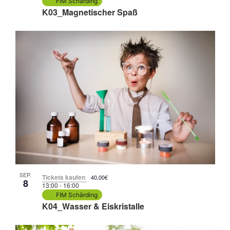
FIM Schärding
K03_Magnetischer Spaß
SEP.
Tickets kaufen
40,00€
8
13:00
-
16:00
FIM Schärding
K04_Wasser & Eiskristalle