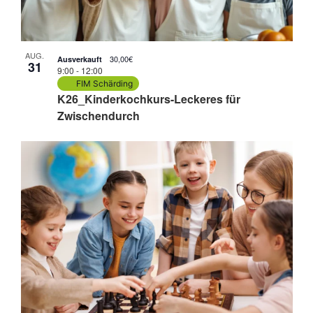
AUG.
30,00€
Ausverkauft
31
9:00
-
12:00
FIM Schärding
K26_Kinderkochkurs-Leckeres für
Zwischendurch