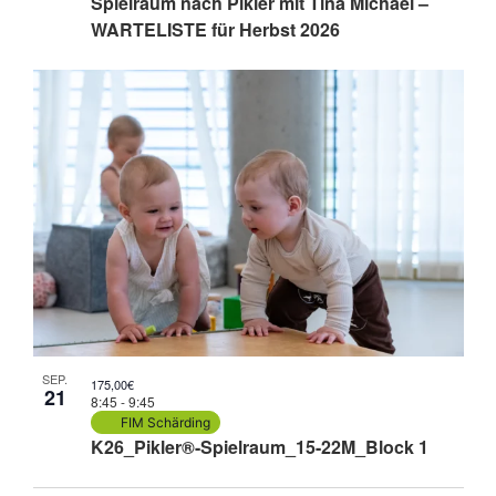
Spielraum nach Pikler mit Tina Michael –
WARTELISTE für Herbst 2026
SEP.
175,00€
21
8:45
-
9:45
FIM Schärding
K26_Pikler®-Spielraum_15-22M_Block 1