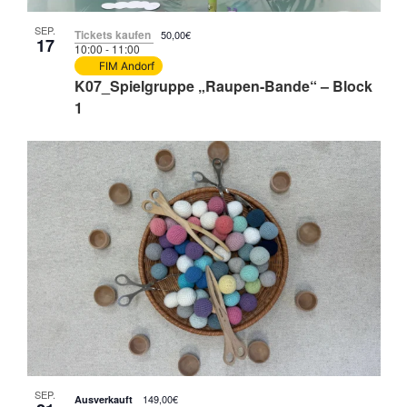
SEP.
Tickets kaufen
50,00€
17
10:00
-
11:00
FIM Andorf
K07_Spielgruppe „Raupen-Bande“ – Block
1
SEP.
149,00€
Ausverkauft