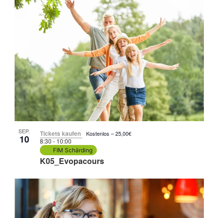
SEP.
Tickets kaufen
Kostenlos – 25,00€
10
8:30
-
10:00
FIM Schärding
K05_Evopacours