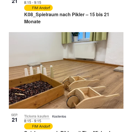
21
8:15
-
9:15
FIM Andorf
K08_Spielraum nach Pikler – 15 bis 21
Monate
SEP.
Tickets kaufen
Kostenlos
21
8:15
-
9:15
FIM Andorf