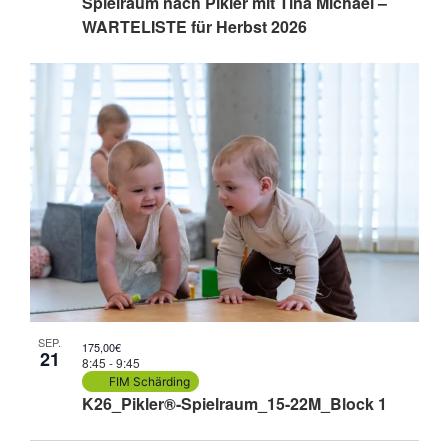
Spielraum nach Pikler mit Tina Michael –
WARTELISTE für Herbst 2026
SEP.
175,00€
21
8:45
-
9:45
FIM Schärding
K26_Pikler®-Spielraum_15-22M_Block 1