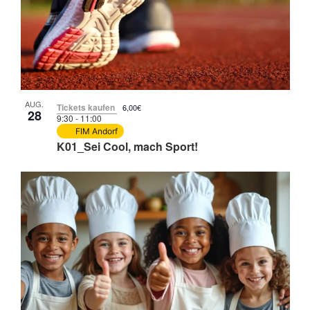
in
Photo
View
AUG.
Tickets kaufen
6,00€
28
9:30
-
11:00
FIM Andorf
K01_Sei Cool, mach Sport!