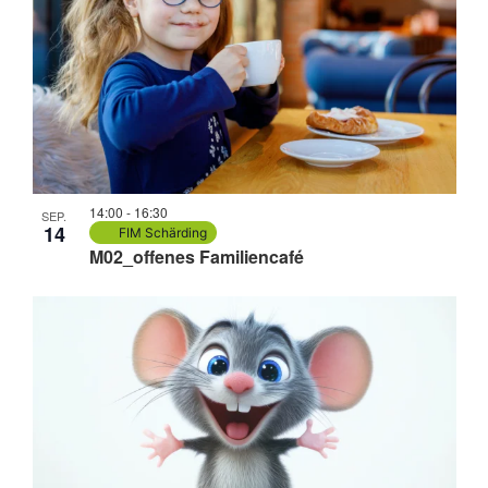
14:00
-
16:30
SEP.
14
FIM Schärding
M02_offenes Familiencafé