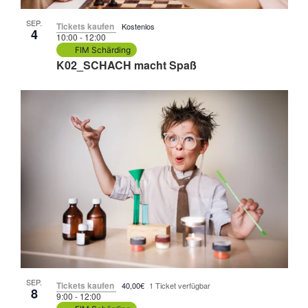
SEP.
Tickets kaufen
Kostenlos
4
10:00
-
12:00
FIM Schärding
K02_SCHACH macht Spaß
SEP.
Tickets kaufen
40,00€
1 Ticket verfügbar
8
9:00
-
12:00