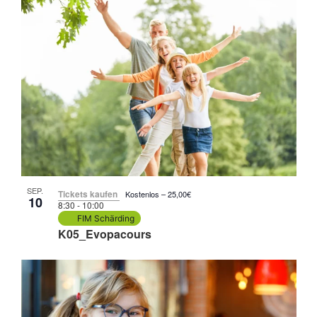
SEP.
Tickets kaufen
Kostenlos – 25,00€
10
8:30
-
10:00
FIM Schärding
K05_Evopacours