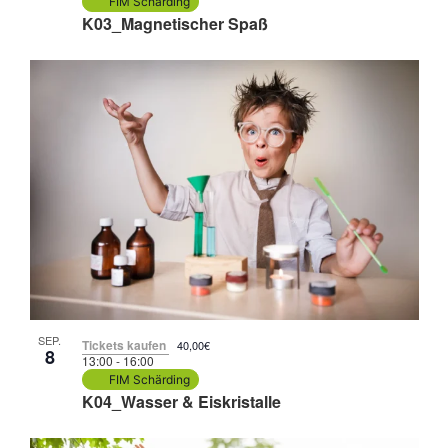
FIM Schärding
K03_Magnetischer Spaß
SEP.
Tickets kaufen
40,00€
8
13:00
-
16:00
FIM Schärding
K04_Wasser & Eiskristalle