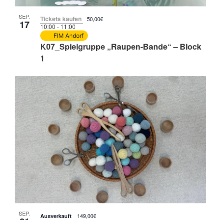
SEP.
Tickets kaufen
50,00€
17
10:00
-
11:00
FIM Andorf
K07_Spielgruppe „Raupen-Bande“ – Block
1
SEP.
149,00€
Ausverkauft