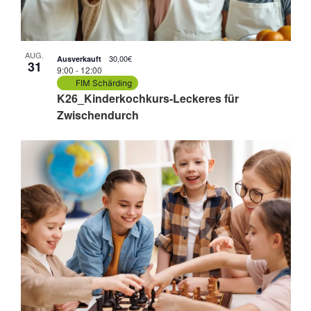
AUG.
30,00€
Ausverkauft
31
9:00
-
12:00
FIM Schärding
K26_Kinderkochkurs-Leckeres für
Zwischendurch