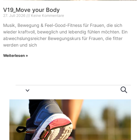
V19_Move your Body
27. Juli 2026
Keine Kommentare
Musik, Bewegung & Feel-Good-Fitness für Frauen, die sich
wieder kraftvoll, beweglich und lebendig fühlen möchten. Ein
abwechslungsreicher Bewegungskurs für Frauen, die fitter
werden und sich
Weiterlesen »
Vera
Ve
Suche
An
Suc
List
Na
und
of
Ansi
Veranstaltungen
Navi