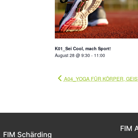
K01_Sei Cool, mach Sport!
August 28 @ 9:30
-
11:00
A04_YOGA FÜR KÖRPER, GEIS
FIM 
FIM Schärding