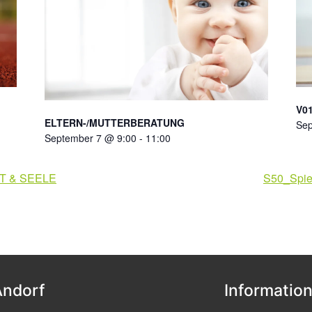
V01
ELTERN-/MUTTERBERATUNG
Sep
September 7 @ 9:00
-
11:00
T & SEELE
S50_Spie
Andorf
Informatio