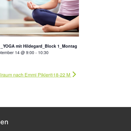
_YOGA mit Hildegard_Block 1_Montag
tember 14 @ 9:00
-
10:30
lraum nach Emmi Pikler®18-22 M
nen