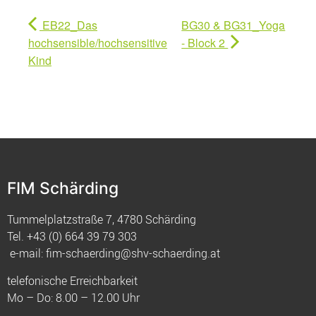
EB22_Das
BG30 & BG31_Yoga
hochsensible/hochsensitive
- Block 2
Kind
FIM Schärding
Tummelplatzstraße 7, 4780 Schärding
Tel.
+43 (0) 664 39 79 303
e-mail:
fim-schaerding@shv-schaerding.at
telefonische Erreichbarkeit
Mo – Do: 8.00 – 12.00 Uhr