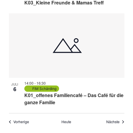
K03_Kleine Freunde & Mamas Treff
14:00
-
16:30
JULI
6
FIM Schärding
K01_offenes Familiencafé – Das Café für die
ganze Familie
Veranstaltungen
Veranst
Vorherige
Heute
Nächste