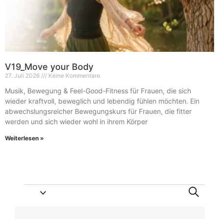
V19_Move your Body
27. Juli 2026
Keine Kommentare
Musik, Bewegung & Feel-Good-Fitness für Frauen, die sich
wieder kraftvoll, beweglich und lebendig fühlen möchten. Ein
abwechslungsreicher Bewegungskurs für Frauen, die fitter
werden und sich wieder wohl in ihrem Körper
Weiterlesen »
Vera
Ve
Suche
An
Suc
List