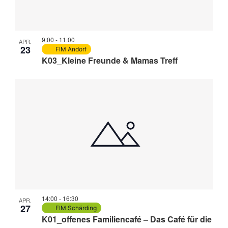
9:00
-
11:00
APR.
23
FIM Andorf
K03_Kleine Freunde & Mamas Treff
14:00
-
16:30
APR.
27
FIM Schärding
K01_offenes Familiencafé – Das Café für die