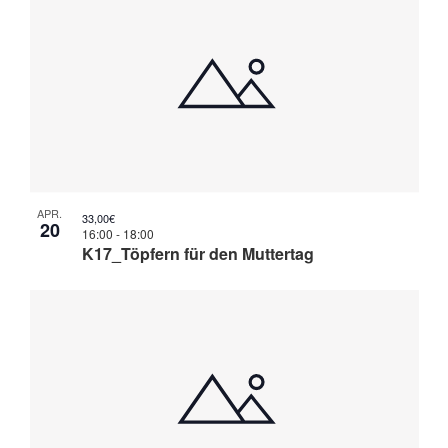
Na
und
of
Ansi
Veranstaltungen
Navi
in
Photo
View
APR.
33,00€
20
16:00
-
18:00
K17_Töpfern für den Muttertag