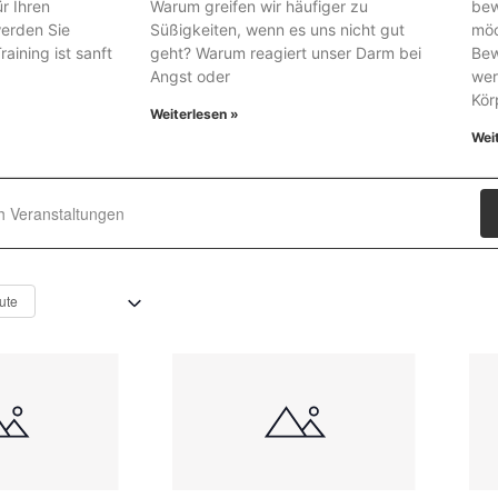
ür Ihren
Warum greifen wir häufiger zu
bew
werden Sie
Süßigkeiten, wenn es uns nicht gut
möc
aining ist sanft
geht? Warum reagiert unser Darm bei
Bew
Angst oder
wer
Kör
Weiterlesen »
Wei
taltungen
en
ute
ten,
tion
taltungen