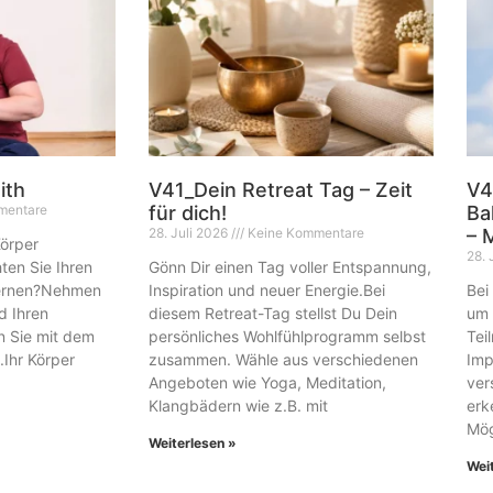
ith
V41_Dein Retreat Tag – Zeit
V4
mentare
für dich!
Ba
28. Juli 2026
Keine Kommentare
– 
Körper
28. 
ten Sie Ihren
Gönn Dir einen Tag voller Entspannung,
lernen?Nehmen
Inspiration und neuer Energie.Bei
Bei
nd Ihren
diesem Retreat-Tag stellst Du Dein
um 
n Sie mit dem
persönliches Wohlfühlprogramm selbst
Tei
Ihr Körper
zusammen. Wähle aus verschiedenen
Imp
Angeboten wie Yoga, Meditation,
ver
Klangbädern wie z.B. mit
erk
Mög
Weiterlesen »
Wei