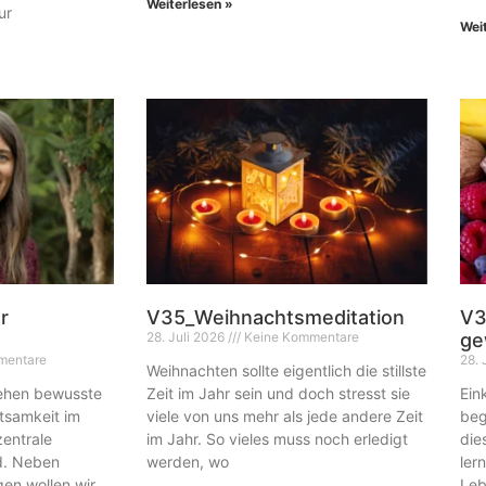
Weiterlesen »
ur
Wei
r
V35_Weihnachtsmeditation
V3
28. Juli 2026
Keine Kommentare
ge
mentare
28. 
Weihnachten sollte eigentlich die stillste
ehen bewusste
Zeit im Jahr sein und doch stresst sie
Ein
samkeit im
viele von uns mehr als jede andere Zeit
beg
zentrale
im Jahr. So vieles muss noch erledigt
die
d. Neben
werden, wo
ler
en wollen wir
Leb