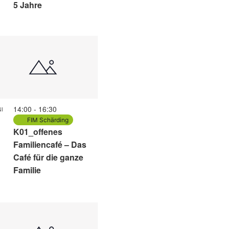
5 Jahre
14:00
-
16:30
I
8
FIM Schärding
K01_offenes
Familiencafé – Das
Café für die ganze
Familie