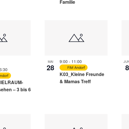
Familie
9:00
-
11:00
MAI
JUN
28
FIM Andorf
6:30
K03_Kleine Freunde
ndorf
& Mamas Treff
PIELRAUM-
ehen – 3 bis 6