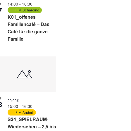
14:00
-
16:30
.
7
FIM Schärding
K01_offenes
Familiencafé – Das
Café für die ganze
Familie
I
20,00€
8
15:00
-
16:30
FIM Andorf
S34_SPIELRAUM-
Wiedersehen – 2,5 bis