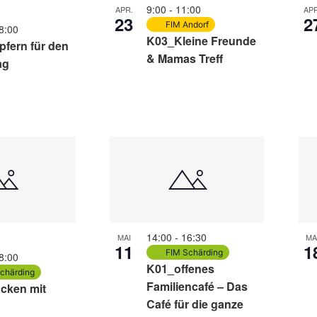
9:00
-
11:00
APR.
APR
23
2
FIM Andorf
8:00
K03_Kleine Freunde
fern für den
& Mamas Treff
ag
14:00
-
16:30
MAI
MA
11
1
FIM Schärding
8:00
K01_offenes
chärding
Familiencafé – Das
cken mit
Café für die ganze