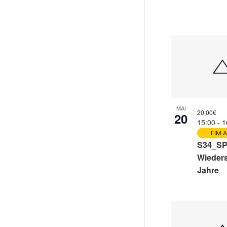
MAI
20,00€
20
15:00
-
1
FIM A
S34_S
Wieders
Jahre