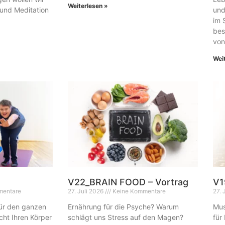
Weiterlesen »
 und Meditation
und
im 
bes
von
Wei
V22_BRAIN FOOD – Vortrag
V1
mentare
27. Juli 2026
Keine Kommentare
27. 
 für den ganzen
Ernährung für die Psyche? Warum
Mus
cht Ihren Körper
schlägt uns Stress auf den Magen?
für