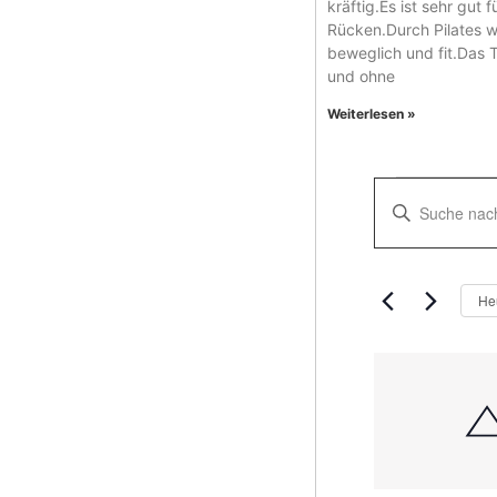
kräftig.Es ist sehr gut f
Rücken.Durch Pilates 
beweglich und fit.Das Tr
und ohne
Weiterlesen »
Verans
Bitte
Schlüsselwort
Suche
eingeben.
Suche
nach
und
Veranstaltung
He
Schlüsselwort.
Ansich
Naviga
List
of
Verans