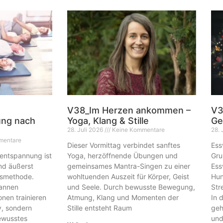
V38_Im Herzen ankommen –
V3
ng nach
Yoga, Klang & Stille
Ge
28. Juli 2026
Keine Kommentare
28. 
mentare
Dieser Vormittag verbindet sanftes
Ess
entspannung ist
Yoga, herzöffnende Übungen und
Gru
und äußerst
gemeinsames Mantra-Singen zu einer
Ess
smethode.
wohltuenden Auszeit für Körper, Geist
Hun
annen
und Seele. Durch bewusste Bewegung,
Str
nen trainieren
Atmung, Klang und Momenten der
In 
iv, sondern
Stille entsteht Raum
geh
ewusstes
un