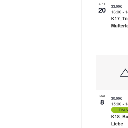
in
APR.
33,00€
20
Photo
16:00
-
1
K17_Töp
View
Muttert
MAI
30,00€
8
15:00
-
1
FIM S
K18_Ba
Liebe