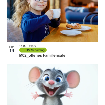
14:00
-
16:30
SEP.
14
FIM Schärding
M02_offenes Familiencafé