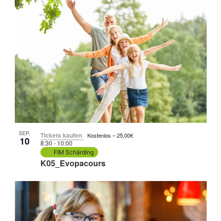
SEP.
Tickets kaufen
Kostenlos – 25,00€
10
8:30
-
10:00
FIM Schärding
K05_Evopacours