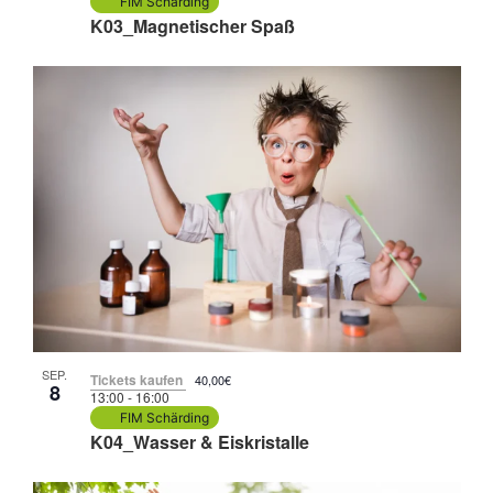
FIM Schärding
K03_Magnetischer Spaß
SEP.
Tickets kaufen
40,00€
8
13:00
-
16:00
FIM Schärding
K04_Wasser & Eiskristalle