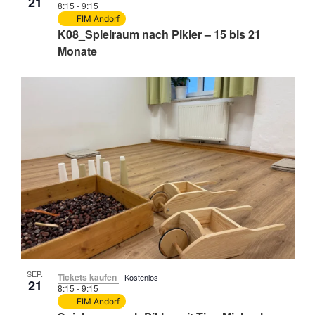
21
8:15
-
9:15
FIM Andorf
K08_Spielraum nach Pikler – 15 bis 21
Monate
SEP.
Tickets kaufen
Kostenlos
21
8:15
-
9:15
FIM Andorf