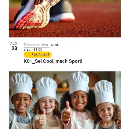
in
Photo
View
AUG.
Tickets kaufen
6,00€
28
9:30
-
11:00
FIM Andorf
K01_Sei Cool, mach Sport!