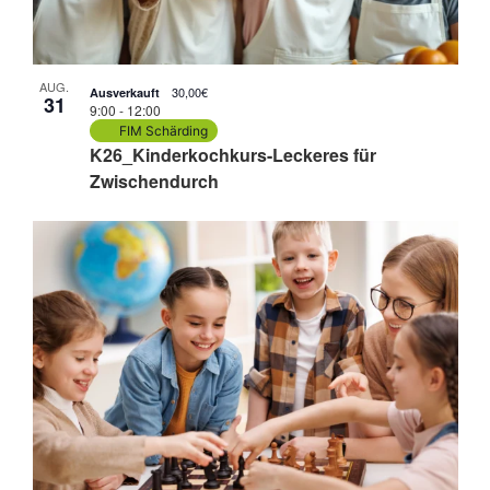
AUG.
30,00€
Ausverkauft
31
9:00
-
12:00
FIM Schärding
K26_Kinderkochkurs-Leckeres für
Zwischendurch