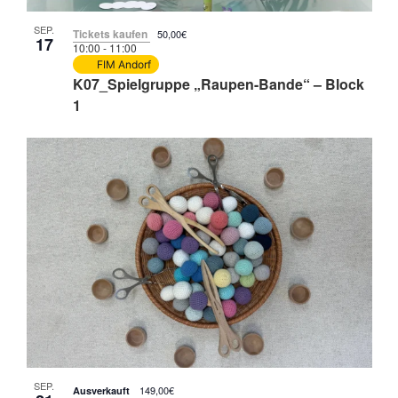
SEP.
Tickets kaufen
50,00€
17
10:00
-
11:00
FIM Andorf
K07_Spielgruppe „Raupen-Bande“ – Block
1
SEP.
149,00€
Ausverkauft