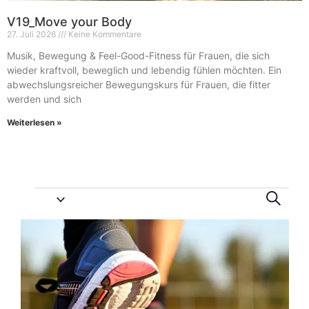
V19_Move your Body
27. Juli 2026
Keine Kommentare
Musik, Bewegung & Feel-Good-Fitness für Frauen, die sich
wieder kraftvoll, beweglich und lebendig fühlen möchten. Ein
abwechslungsreicher Bewegungskurs für Frauen, die fitter
werden und sich
Weiterlesen »
Vera
Ve
Suche
An
Suc
List
Na
und
of
Ansi
Veranstaltungen
Navi