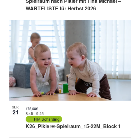
Spielraum nach Pikler mit Tina Michael –
WARTELISTE für Herbst 2026
SEP.
175,00€
21
8:45
-
9:45
FIM Schärding
K26_Pikler®-Spielraum_15-22M_Block 1