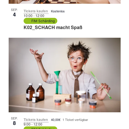
SEP.
Tickets kaufen
Kostenlos
4
10:00
-
12:00
FIM Schärding
K02_SCHACH macht Spaß
SEP.
Tickets kaufen
40,00€
1 Ticket verfügbar
8
9:00
-
12:00